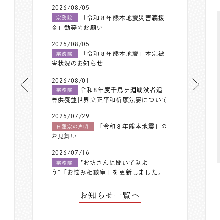
2026/08/05
「令和８年熊本地震災害義援
宗務院
金」勧募のお願い
2026/08/05
「令和８年熊本地震」本宗被
宗務院
害状況のお知らせ
2026/08/01
令和8年度千鳥ヶ淵戦没者追
宗務院
善供養並世界立正平和祈願法要について
2026/07/29
「令和８年熊本地震」の
日蓮宗の声明
お見舞い
2026/07/16
”お坊さんに聞いてみよ
宗務院
う”「お悩み相談室」を更新しました。
お知らせ一覧へ