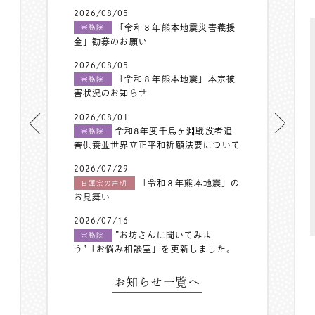
2026/08/05
「令和８年熊本地震災害義援
宗務院
金」勧募のお願い
2026/08/05
「令和８年熊本地震」本宗被
宗務院
害状況のお知らせ
2026/08/01
令和8年度千鳥ヶ淵戦没者追
宗務院
善供養並世界立正平和祈願法要について
2026/07/29
「令和８年熊本地震」の
日蓮宗の声明
お見舞い
2026/07/16
”お坊さんに聞いてみよ
宗務院
う”「お悩み相談室」を更新しました。
お知らせ一覧へ