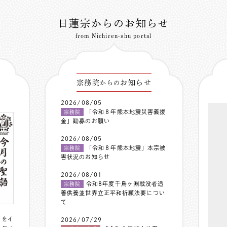
日蓮宗からのお知らせ
from Nichiren-shu portal
宗務院
お知らせ
からの
2026/08/05
「令和８年熊本地震災害義援
宗務院
金」勧募のお願い
2026/08/05
「令和８年熊本地震」本宗被
宗務院
害状況のお知らせ
2026/08/01
令和8年度千鳥ヶ淵戦没者追
宗務院
善供養並世界立正平和祈願法要につい
て
〟をイ
2026/07/29