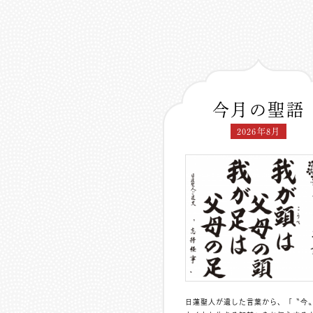
今月の聖語
2026年8月
日蓮聖人が遺した言葉から、「〝今