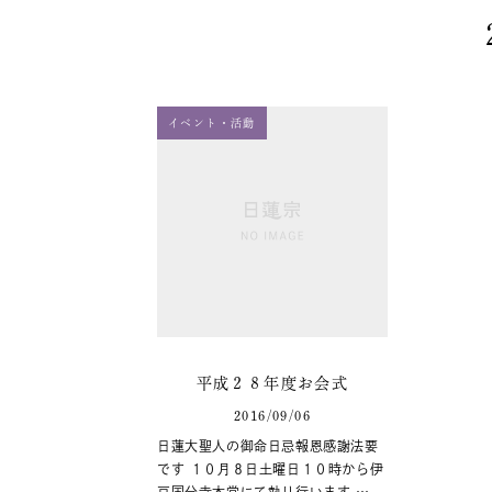
イベント・活動
平成２８年度お会式
2016/09/06
日蓮大聖人の御命日忌報恩感謝法要
です １０月８日土曜日１０時から伊