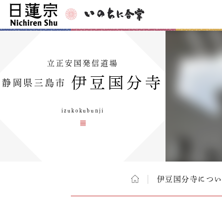
立正安国発信道場
伊豆国分寺
静岡県三島市
izukokubunji
伊豆国分寺につ