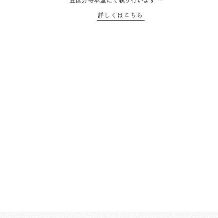
豆国分寺本堂にて執り行います …
詳しくはこちら