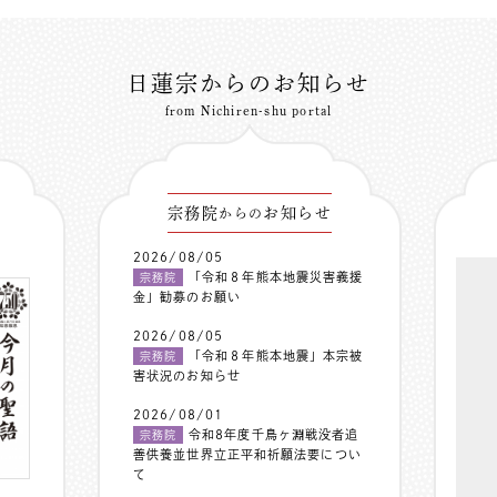
日蓮宗からのお知らせ
from Nichiren-shu portal
宗務院
お知らせ
からの
2026/08/05
「令和８年熊本地震災害義援
宗務院
金」勧募のお願い
2026/08/05
「令和８年熊本地震」本宗被
宗務院
害状況のお知らせ
2026/08/01
令和8年度千鳥ヶ淵戦没者追
宗務院
善供養並世界立正平和祈願法要につい
て