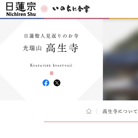
日蓮聖人見返りのお寺
高生寺
光瑞山
Kouzuisan kousyouji
高生寺につい