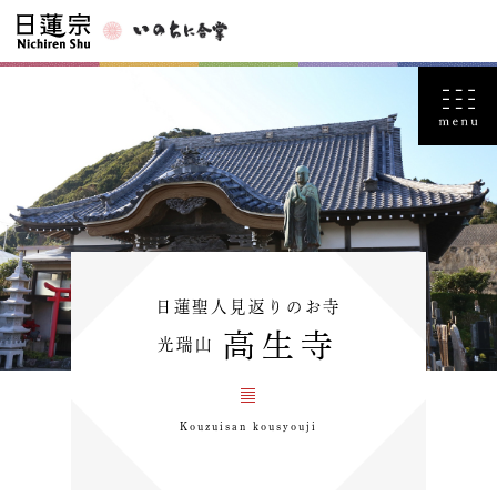
日蓮聖人見返りのお寺
高生寺
光瑞山
Kouzuisan kousyouji