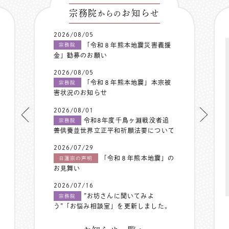
宗務院
お知らせ
からの
2026/08/05
「令和８年熊本地震災害義援
宗務院
金」勧募のお願い
2026/08/05
「令和８年熊本地震」本宗被
宗務院
害状況のお知らせ
2026/08/01
令和8年度千鳥ヶ淵戦没者追
宗務院
善供養並世界立正平和祈願法要について
2026/07/29
「令和８年熊本地震」の
日蓮宗の声明
お見舞い
2026/07/16
”お坊さんに聞いてみよ
宗務院
う”「お悩み相談室」を更新しました。