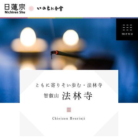
ともに寄りそい歩む・法林寺
法林寺
智叡山
Chieizan Hourinji