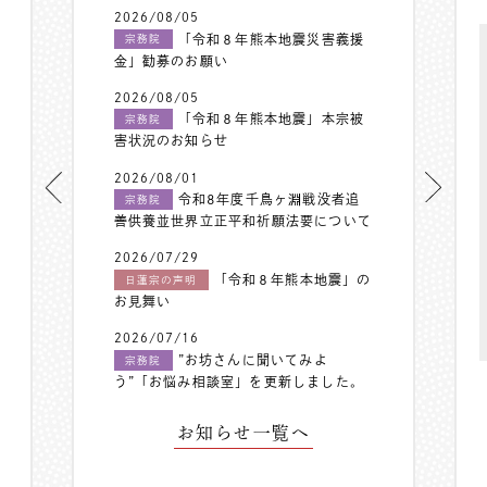
2026/08/05
「令和８年熊本地震災害義援
宗務院
金」勧募のお願い
2026/08/05
「令和８年熊本地震」本宗被
宗務院
害状況のお知らせ
2026/08/01
令和8年度千鳥ヶ淵戦没者追
宗務院
善供養並世界立正平和祈願法要について
2026/07/29
「令和８年熊本地震」の
日蓮宗の声明
お見舞い
2026/07/16
”お坊さんに聞いてみよ
宗務院
う”「お悩み相談室」を更新しました。
お知らせ一覧へ