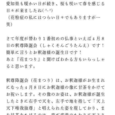
愛知県も暖かい日が続き、桜も咲いて春を感じる
日々が来ましたね(
^-^
)
（花粉症の私にはつらい日々でもありますが…
笑）
さて年度が替わり１番初めの仏事といえば４月８
日の釈尊降誕会（しゃくそんごうたんえ）です！
簡単に言うとお釈迦様の誕生日です！
あと『花まつり』と聞けばわかる方もいらっしゃ
ると思います。
釈尊降誕会（花まつり）は、お釈迦様がお生まれ
になった４月８日にお釈迦様の像に甘茶をかけて
お祝いします。その像のお姿は、お釈迦様が誕生
したときに右手で天を、左手で地を指して「天上
天下唯我独尊」と唱えられた姿を現しており、ま
た甘茶をかけるのは、竜が産湯のかわりに天より