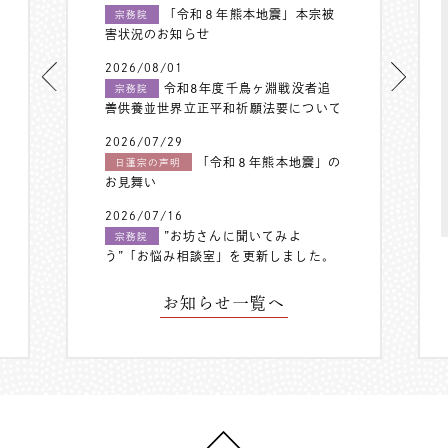
「令和８年熊本地震」本宗被
宗務院
害状況のお知らせ
2026/08/01
令和8年度千鳥ヶ淵戦没者追
宗務院
善供養並世界立正平和祈願法要について
2026/07/29
「令和８年熊本地震」の
日蓮宗の声明
お見舞い
2026/07/16
”お坊さんに聞いてみよ
宗務院
う”「お悩み相談室」を更新しました。
お知らせ一覧へ