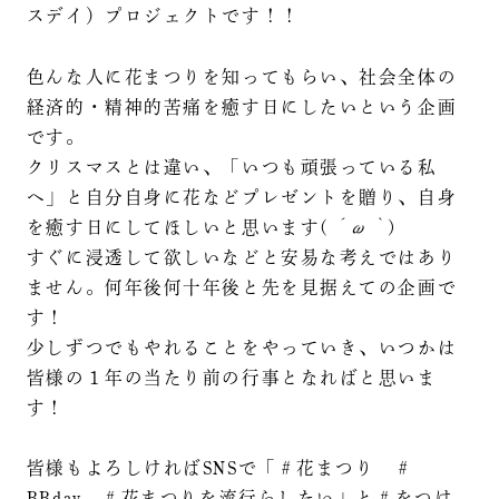
スデイ）プロジェクトです！！
色んな人に花まつりを知ってもらい、社会全体の
経済的・精神的苦痛を癒す日にしたいという企画
です。
クリスマスとは違い、「いつも頑張っている私
へ」と自分自身に花などプレゼントを贈り、自身
を癒す日にしてほしいと思います(
´ω｀
)
すぐに浸透して欲しいなどと安易な考えではあり
ません。何年後何十年後と先を見据えての企画で
す！
少しずつでもやれることをやっていき、いつかは
皆様の１年の当たり前の行事となればと思いま
す！
皆様もよろしければSNSで「＃花まつり ＃
BBday ＃花まつりを流行らしたい」と＃をつけ