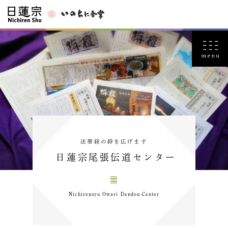
法華経の絆を広げます
日蓮宗尾張伝道センター
Nichirensyu Owari Dendou-Center