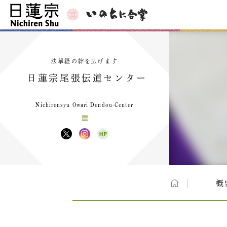
法華経の絆を広げます
日蓮宗尾張伝道センター
Nichirensyu Owari Dendou-Center
概