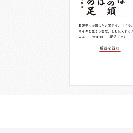
日蓮聖人が遺した言葉から、「〝今
キイキと生きる智慧」をお伝えする
ニュー。
twitterでも配信中
です。
解説を読む