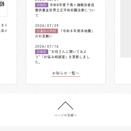
令和8年度千鳥ヶ淵戦没者追
宗務院
善供養並世界立正平和祈願法要につい
て
〟をイ
2026/07/29
人気メ
「令和８年熊本地震」
日蓮宗の声明
のお見舞い
2026/07/16
”お坊さんに聞いてみよ
宗務院
う”「お悩み相談室」を更新しまし
た。
お知らせ一覧へ
ページの先頭へ