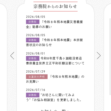
宗務院
お知らせ
からの
2026/08/05
「令和８年熊本地震災害義援
宗務院
金」勧募のお願い
2026/08/05
「令和８年熊本地震」本宗被
宗務院
害状況のお知らせ
2026/08/01
令和8年度千鳥ヶ淵戦没者追
宗務院
善供養並世界立正平和祈願法要について
2026/07/29
「令和８年熊本地震」の
日蓮宗の声明
お見舞い
2026/07/16
”お坊さんに聞いてみよ
宗務院
う”「お悩み相談室」を更新しました。