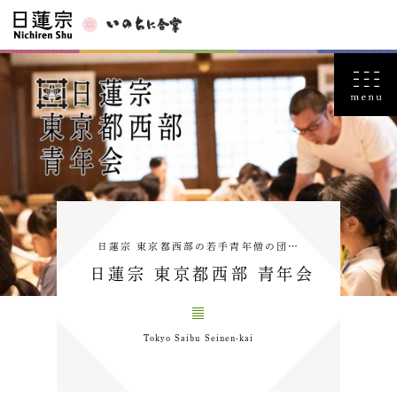
日蓮宗 東京都西部の若手青年僧の団…
日蓮宗 東京都西部 青年会
Tokyo Saibu Seinen-kai