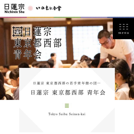
日蓮宗 東京都西部の若手青年僧の団…
日蓮宗 東京都西部 青年会
Tokyo Saibu Seinen-kai