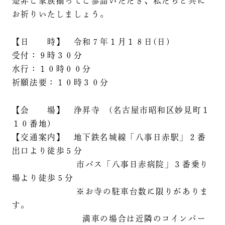
是非ご家族揃ってご参詣いただき、私たちと共に
お祈りいたしましょう。
【日 時】 令和７年１月１８日(日)
受付：９時３０分
水行：１０時００分
祈願法要：１０時３０分
【会 場】 浄昇寺 (名古屋市昭和区妙見町１
１０番地)
【交通案内】 地下鉄名城線「八事日赤駅」２番
出口より徒歩５分
市バス「八事日赤病院」３番乗り
場より徒歩５分
※お寺の駐車台数に限りがありま
す。
満車の場合は近隣のコインパー