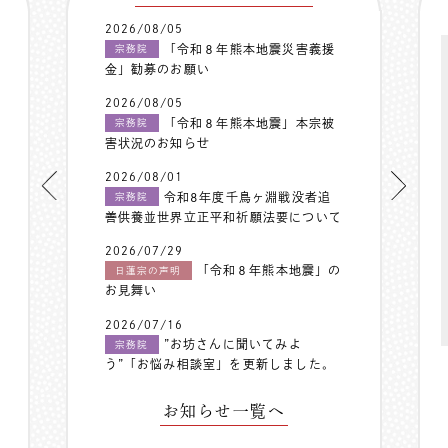
2026/08/05
「令和８年熊本地震災害義援
宗務院
金」勧募のお願い
2026/08/05
「令和８年熊本地震」本宗被
宗務院
害状況のお知らせ
2026/08/01
令和8年度千鳥ヶ淵戦没者追
宗務院
善供養並世界立正平和祈願法要について
2026/07/29
「令和８年熊本地震」の
日蓮宗の声明
お見舞い
2026/07/16
”お坊さんに聞いてみよ
宗務院
う”「お悩み相談室」を更新しました。
お知らせ一覧へ