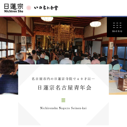
名古屋市内の日蓮宗寺院で４０才以…
日蓮宗名古屋青年会
Nichirenshu Nagoya Seinen-kai