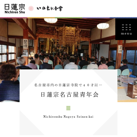
名古屋市内の日蓮宗寺院で４０才以…
日蓮宗名古屋青年会
Nichirenshu Nagoya Seinen-kai