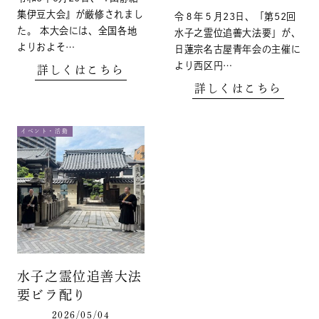
集伊豆大会』が厳修されまし
令８年５月23日、「第52回
た。 本大会には、全国各地
水子之霊位追善大法要」が、
よりおよそ…
日蓮宗名古屋青年会の主催に
より西区円…
詳しくはこちら
詳しくはこちら
イベント・活動
水子之霊位追善大法
要ビラ配り
2026/05/04