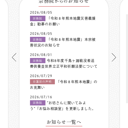
宗務院
お知らせ
からの
2026/08/05
「令和８年熊本地震災害義援
宗務院
金」勧募のお願い
2026/08/05
「令和８年熊本地震」本宗被
宗務院
害状況のお知らせ
2026/08/01
令和8年度千鳥ヶ淵戦没者追
宗務院
善供養並世界立正平和祈願法要について
2026/07/29
「令和８年熊本地震」の
日蓮宗の声明
お見舞い
2026/07/16
”お坊さんに聞いてみよ
宗務院
う”「お悩み相談室」を更新しました。
お知らせ一覧へ