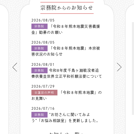
宗務院
お知らせ
からの
2026/08/05
「令和８年熊本地震災害義援
宗務院
金」勧募のお願い
2026/08/05
「令和８年熊本地震」本宗被
宗務院
害状況のお知らせ
2026/08/01
令和8年度千鳥ヶ淵戦没者追
宗務院
善供養並世界立正平和祈願法要について
2026/07/29
「令和８年熊本地震」の
日蓮宗の声明
お見舞い
2026/07/16
”お坊さんに聞いてみよ
宗務院
う”「お悩み相談室」を更新しました。