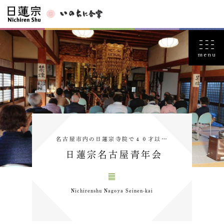
名古屋市内の日蓮宗寺院で４０才以…
日蓮宗名古屋青年会
Nichirenshu Nagoya Seinen-kai