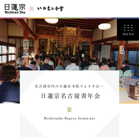
名古屋市内の日蓮宗寺院で４０才以…
日蓮宗名古屋青年会
Nichirenshu Nagoya Seinen-kai