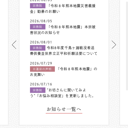
「令和８年熊本地震災害義援
宗務院
金」勧募のお願い
2026/08/05
「令和８年熊本地震」本宗被
宗務院
害状況のお知らせ
2026/08/01
令和8年度千鳥ヶ淵戦没者追
宗務院
善供養並世界立正平和祈願法要について
2026/07/29
「令和８年熊本地震」の
日蓮宗の声明
お見舞い
2026/07/16
”お坊さんに聞いてみよ
宗務院
う”「お悩み相談室」を更新しました。
お知らせ一覧へ