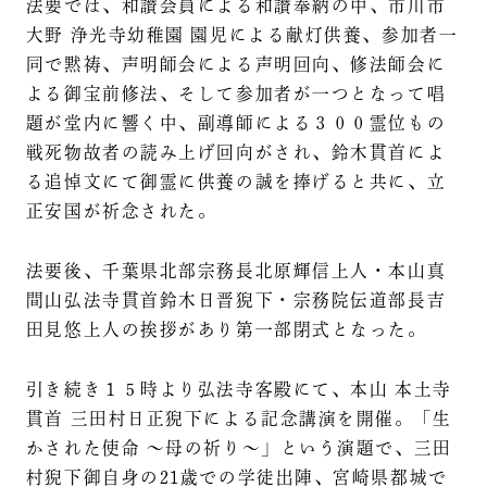
法要では、和讃会員による和讃奉納の中、市川市
大野 浄光寺幼稚園 園児による献灯供養、参加者一
同で黙祷、声明師会による声明回向、修法師会に
よる御宝前修法、そして参加者が一つとなって唱
題が堂内に響く中、副導師による３００霊位もの
戦死物故者の読み上げ回向がされ、鈴木貫首によ
る追悼文にて御霊に供養の誠を捧げると共に、立
正安国が祈念された。
法要後、千葉県北部宗務長北原輝信上人・本山真
間山弘法寺貫首鈴木日晋猊下・宗務院伝道部長吉
田見悠上人の挨拶があり第一部閉式となった。
引き続き１５時より弘法寺客殿にて、本山 本土寺
貫首 三田村日正猊下による記念講演を開催。「生
かされた使命 〜母の祈り〜」という演題で、三田
村猊下御自身の21歳での学徒出陣、宮崎県都城で