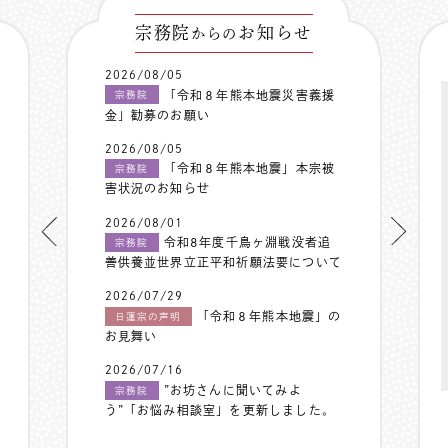
宗務院
お知らせ
からの
2026/08/05
「令和８年熊本地震災害義援
宗務院
金」勧募のお願い
2026/08/05
「令和８年熊本地震」本宗被
宗務院
害状況のお知らせ
2026/08/01
令和8年度千鳥ヶ淵戦没者追
宗務院
善供養並世界立正平和祈願法要について
2026/07/29
「令和８年熊本地震」の
日蓮宗の声明
お見舞い
2026/07/16
”お坊さんに聞いてみよ
宗務院
う”「お悩み相談室」を更新しました。