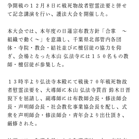
争開戦の１２月８日に戦死物故者慰霊法要と併せ
て記念講演を行い、護法大会を開催した。
本大会では、本年度の日蓮宗布教方針「合掌 ～
組織で動く～」を意識し、千葉県北部管内各団
体・寺院・教会・結社並びに檀信徒の協力を仰
ぎ、会場となった本山 弘法寺には１５０名もの教
師・檀信徒が参集した。
１３時半より弘法寺本殿にて戦後７０年戦死物故
者慰霊法要を、大導師に本山 弘法寺貫首 鈴木日晋
猊下を屈請し、副導師には布教師会長・修法師会
長・声明師会長・社会教化事業協会長を配し、式
衆を声明師会・修法師会・青年会より出仕頂き、
厳修された。