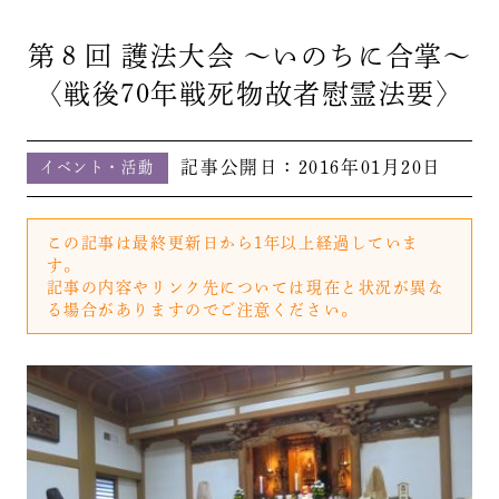
第８回 護法大会 ～いのちに合掌～
〈戦後70年戦死物故者慰霊法要〉
記事公開日：
2016年01月20日
イベント・活動
この記事は最終更新日から1年以上経過していま
す。
記事の内容やリンク先については現在と状況が異な
る場合がありますのでご注意ください。