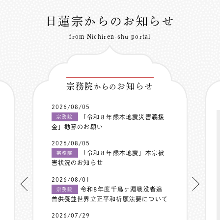
日蓮宗からのお知らせ
from Nichiren-shu portal
宗務院
お知らせ
からの
2026/08/05
「令和８年熊本地震災害義援
宗務院
金」勧募のお願い
2026/08/05
「令和８年熊本地震」本宗被
宗務院
害状況のお知らせ
2026/08/01
令和8年度千鳥ヶ淵戦没者追
宗務院
善供養並世界立正平和祈願法要について
2026/07/29