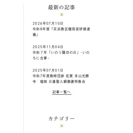
最新の記事
2026年07月10日
令和8年度「京浜教区檀信徒研修道
場」
2025年11月04日
令和７年「いのり題目の日」-いの
ちに合掌-
2025年07月01日
令和7年度教師団参 佐賀 本山光勝
寺 福岡 日蓮聖人銅像護持教会
記事一覧へ
カテゴリー