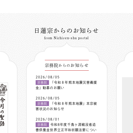
日蓮宗からのお知らせ
from Nichiren-shu portal
宗務院
お知らせ
からの
2026/08/05
「令和８年熊本地震災害義援
宗務院
金」勧募のお願い
2026/08/05
「令和８年熊本地震」本宗被
宗務院
害状況のお知らせ
2026/08/01
令和8年度千鳥ヶ淵戦没者追
宗務院
善供養並世界立正平和祈願法要につい