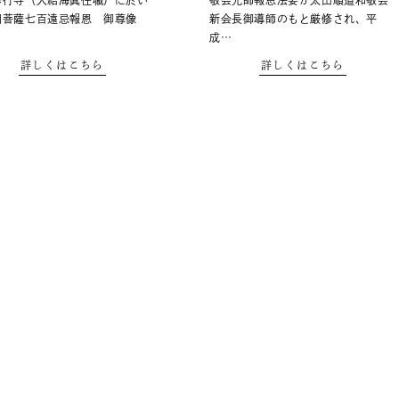
修行寺（大給海眞住職）に於い
敬会先師報恩法要が太田順道和敬会
朗菩薩七百遠忌報恩 御尊像
新会長御導師のもと厳修され、平
成…
詳しくはこちら
詳しくはこちら