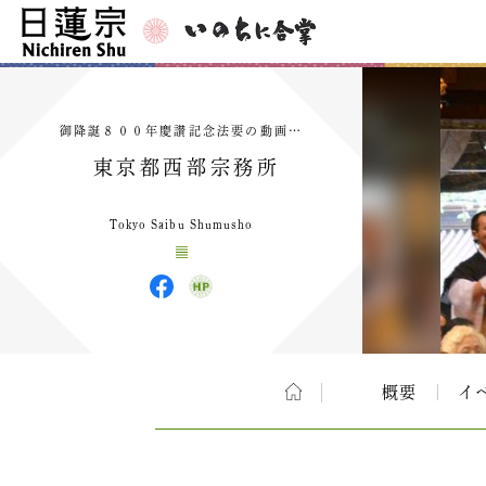
御降誕８００年慶讃記念法要の動画…
東京都西部宗務所
Tokyo Saibu Shumusho
概要
イ