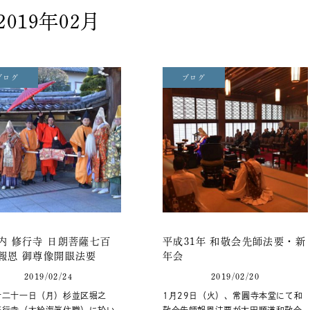
2019年02月
ブログ
ブログ
内 修行寺 日朗菩薩七百
平成31年 和敬会先師法要・新
報恩 御尊像開眼法要
年会
2019/02/24
2019/02/20
十二十一日（月）杉並区堀之
1月29日（火）、常圓寺本堂にて和