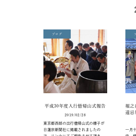
ブログ
平成30年度入行僧帰山式報告
堀之
遠忌
2019/02/28
東京都西部の出行僧帰山式の様子が
日蓮宗新聞社に掲載されましたの
一月