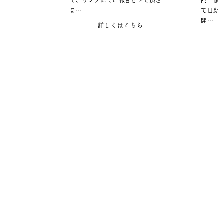
で、リンクにてご報告させて頂き
内 
ま…
て日
開…
詳しくはこちら