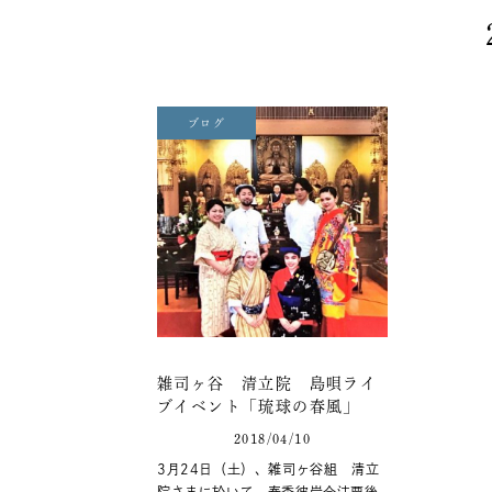
ブログ
雑司ヶ谷 清立院 島唄ライ
ブイベント「琉球の春風」
2018/04/10
3月24日（土）、雑司ヶ谷組 清立