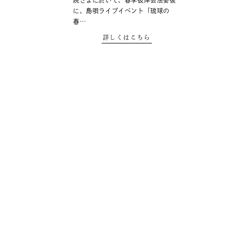
院さまに於いて、春季彼岸会法要後
に、島唄ライブイベント「琉球の
春…
詳しくはこちら