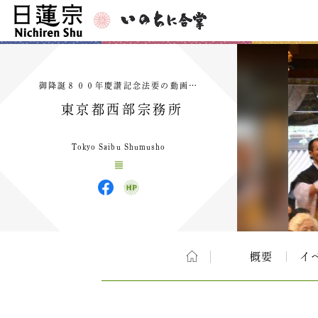
御降誕８００年慶讃記念法要の動画…
東京都西部宗務所
Tokyo Saibu Shumusho
概要
イ