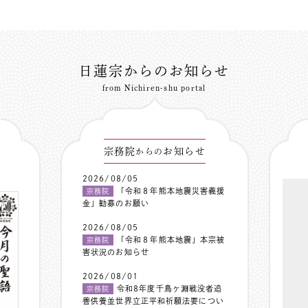
日蓮宗からのお知らせ
from Nichiren-shu portal
宗務院
お知らせ
からの
2026/08/05
「令和８年熊本地震災害義援
宗務院
金」勧募のお願い
2026/08/05
「令和８年熊本地震」本宗被
宗務院
害状況のお知らせ
2026/08/01
令和8年度千鳥ヶ淵戦没者追
宗務院
善供養並世界立正平和祈願法要につい