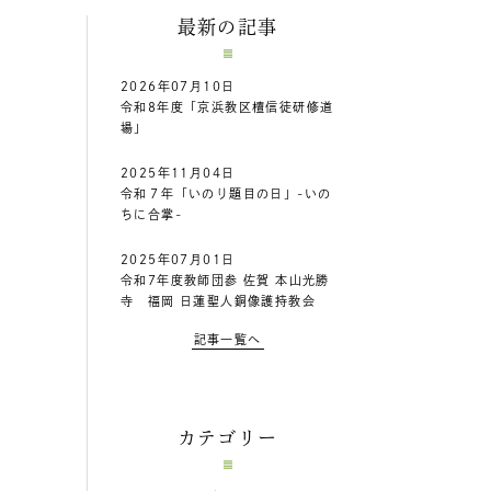
最新の記事
2026年07月10日
令和8年度「京浜教区檀信徒研修道
場」
2025年11月04日
令和７年「いのり題目の日」-いの
ちに合掌-
2025年07月01日
令和7年度教師団参 佐賀 本山光勝
寺 福岡 日蓮聖人銅像護持教会
記事一覧へ
カテゴリー