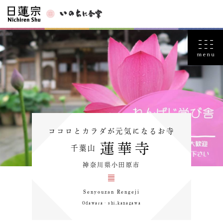
ココロとカラダが元気になるお寺
蓮華寺
千葉山
神奈川県小田原市
Senyouzan Rengeji
Odawara‐shi,kanagawa