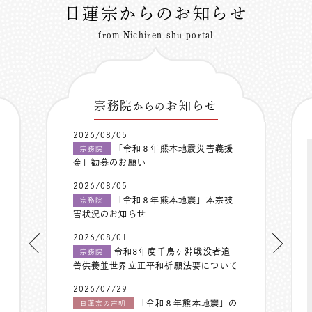
日蓮宗からのお知らせ
from Nichiren-shu portal
宗務院
お知らせ
からの
2026/08/05
「令和８年熊本地震災害義援
宗務院
金」勧募のお願い
2026/08/05
「令和８年熊本地震」本宗被
宗務院
害状況のお知らせ
2026/08/01
令和8年度千鳥ヶ淵戦没者追
宗務院
善供養並世界立正平和祈願法要について
2026/07/29
「令和８年熊本地震」の
日蓮宗の声明