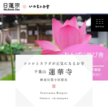
ココロとカラダが元気になるお寺
蓮華寺
千葉山
神奈川県小田原市
Senyouzan Rengeji
Odawara‐shi,kanagawa