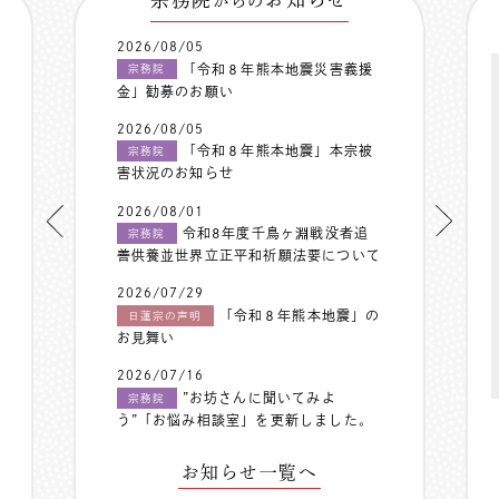
からの
2026/08/05
「令和８年熊本地震災害義援
宗務院
金」勧募のお願い
2026/08/05
「令和８年熊本地震」本宗被
宗務院
害状況のお知らせ
2026/08/01
令和8年度千鳥ヶ淵戦没者追
宗務院
善供養並世界立正平和祈願法要について
2026/07/29
「令和８年熊本地震」の
日蓮宗の声明
お見舞い
2026/07/16
”お坊さんに聞いてみよ
宗務院
う”「お悩み相談室」を更新しました。
お知らせ一覧へ