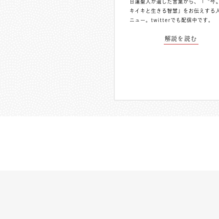
日蓮聖人が遺した言葉から、「〝今
キイキと生きる智慧」をお伝えする
ニュー。
twitterでも配信中
です。
解説を読む