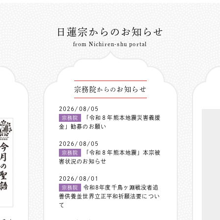
日蓮宗からのお知らせ
from Nichiren-shu portal
宗務院
お知らせ
からの
2026/08/05
「令和８年熊本地震災害義援
宗務院
金」勧募のお願い
2026/08/05
「令和８年熊本地震」本宗被
宗務院
害状況のお知らせ
2026/08/01
令和8年度千鳥ヶ淵戦没者追
宗務院
善供養並世界立正平和祈願法要につい
て