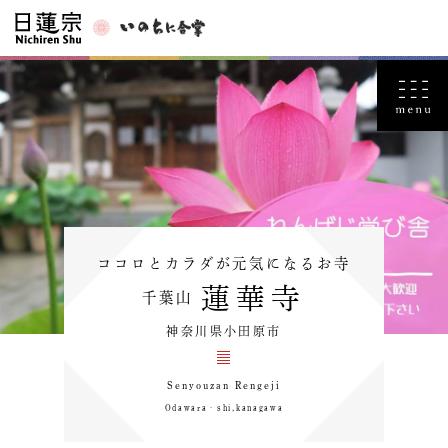
ココロとカラダが元気になるお寺
蓮華寺
千葉山
神奈川県小田原市
Senyouzan Rengeji
Odawara‐shi,kanagawa