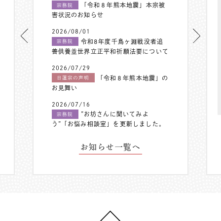
「令和８年熊本地震」本宗被
宗務院
害状況のお知らせ
2026/08/01
令和8年度千鳥ヶ淵戦没者追
宗務院
善供養並世界立正平和祈願法要について
2026/07/29
「令和８年熊本地震」の
日蓮宗の声明
お見舞い
2026/07/16
”お坊さんに聞いてみよ
宗務院
う”「お悩み相談室」を更新しました。
お知らせ一覧へ