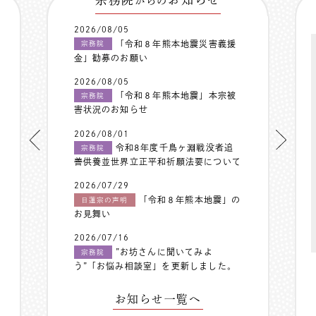
からの
2026/08/05
「令和８年熊本地震災害義援
宗務院
金」勧募のお願い
2026/08/05
「令和８年熊本地震」本宗被
宗務院
害状況のお知らせ
2026/08/01
令和8年度千鳥ヶ淵戦没者追
宗務院
善供養並世界立正平和祈願法要について
2026/07/29
「令和８年熊本地震」の
日蓮宗の声明
お見舞い
2026/07/16
”お坊さんに聞いてみよ
宗務院
う”「お悩み相談室」を更新しました。
お知らせ一覧へ