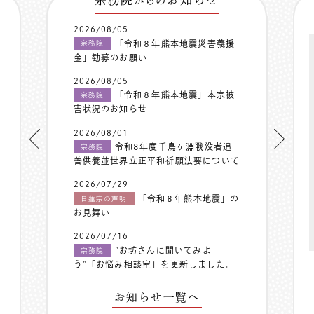
からの
2026/08/05
「令和８年熊本地震災害義援
宗務院
金」勧募のお願い
2026/08/05
「令和８年熊本地震」本宗被
宗務院
害状況のお知らせ
2026/08/01
令和8年度千鳥ヶ淵戦没者追
宗務院
善供養並世界立正平和祈願法要について
2026/07/29
「令和８年熊本地震」の
日蓮宗の声明
お見舞い
2026/07/16
”お坊さんに聞いてみよ
宗務院
う”「お悩み相談室」を更新しました。
お知らせ一覧へ