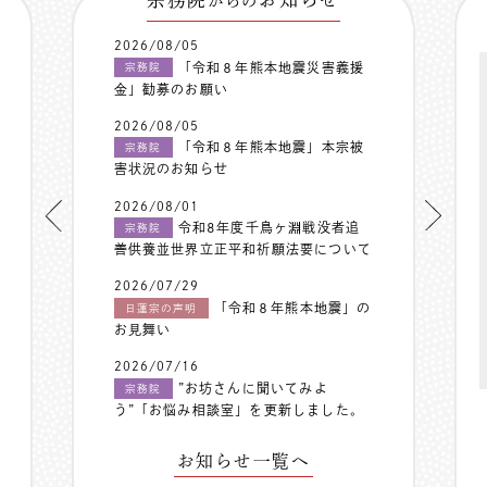
からの
2026/08/05
「令和８年熊本地震災害義援
宗務院
金」勧募のお願い
2026/08/05
「令和８年熊本地震」本宗被
宗務院
害状況のお知らせ
2026/08/01
令和8年度千鳥ヶ淵戦没者追
宗務院
善供養並世界立正平和祈願法要について
2026/07/29
「令和８年熊本地震」の
日蓮宗の声明
お見舞い
2026/07/16
”お坊さんに聞いてみよ
宗務院
う”「お悩み相談室」を更新しました。
お知らせ一覧へ