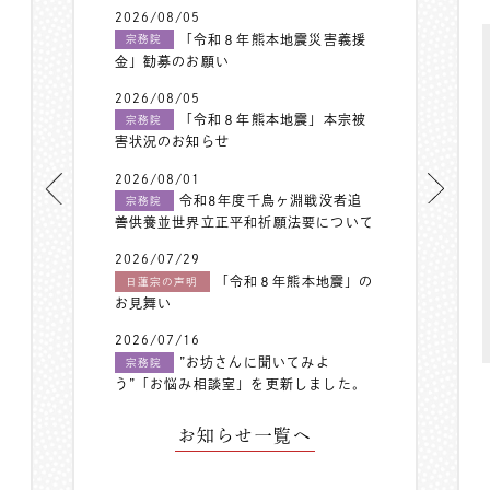
2026/08/05
「令和８年熊本地震災害義援
宗務院
金」勧募のお願い
2026/08/05
「令和８年熊本地震」本宗被
宗務院
害状況のお知らせ
2026/08/01
令和8年度千鳥ヶ淵戦没者追
宗務院
善供養並世界立正平和祈願法要について
2026/07/29
「令和８年熊本地震」の
日蓮宗の声明
お見舞い
2026/07/16
”お坊さんに聞いてみよ
宗務院
う”「お悩み相談室」を更新しました。
お知らせ一覧へ