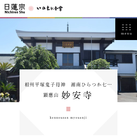
相州平塚鬼子母神 湘南ひらつか七…
妙安寺
顕應山
kennouzan myouanji