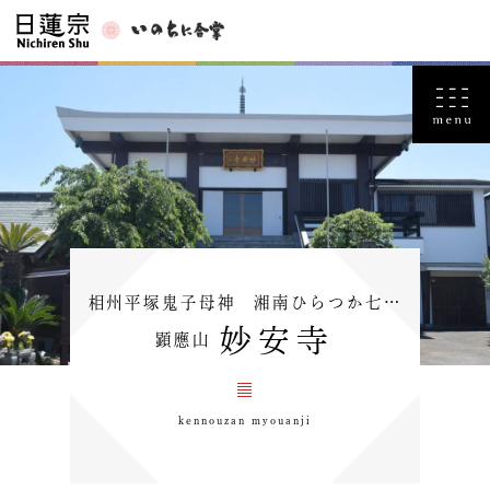
相州平塚鬼子母神 湘南ひらつか七…
妙安寺
顕應山
kennouzan myouanji