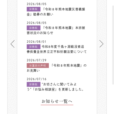
2026/08/05
「令和８年熊本地震災害義援
宗務院
金」勧募のお願い
2026/08/05
「令和８年熊本地震」本宗被
宗務院
害状況のお知らせ
2026/08/01
令和8年度千鳥ヶ淵戦没者追
宗務院
善供養並世界立正平和祈願法要について
2026/07/29
「令和８年熊本地震」の
日蓮宗の声明
お見舞い
2026/07/16
”お坊さんに聞いてみよ
宗務院
う”「お悩み相談室」を更新しました。
お知らせ一覧へ