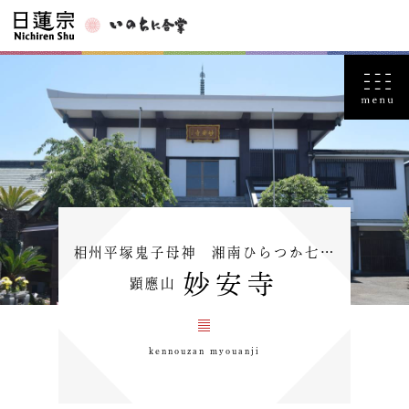
相州平塚鬼子母神 湘南ひらつか七…
妙安寺
顕應山
kennouzan myouanji