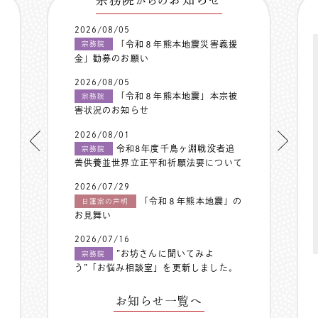
からの
2026/08/05
「令和８年熊本地震災害義援
宗務院
金」勧募のお願い
2026/08/05
「令和８年熊本地震」本宗被
宗務院
害状況のお知らせ
2026/08/01
令和8年度千鳥ヶ淵戦没者追
宗務院
善供養並世界立正平和祈願法要について
2026/07/29
「令和８年熊本地震」の
日蓮宗の声明
お見舞い
2026/07/16
”お坊さんに聞いてみよ
宗務院
う”「お悩み相談室」を更新しました。
お知らせ一覧へ