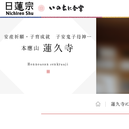
安産祈願・子育成就 子安鬼子母神…
蓮久寺
本應山
Honnousan renkyuuji
蓮久寺