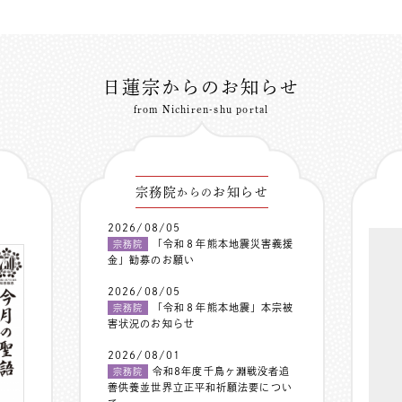
日蓮宗からのお知らせ
from Nichiren-shu portal
宗務院
お知らせ
からの
2026/08/05
「令和８年熊本地震災害義援
宗務院
金」勧募のお願い
2026/08/05
「令和８年熊本地震」本宗被
宗務院
害状況のお知らせ
2026/08/01
令和8年度千鳥ヶ淵戦没者追
宗務院
善供養並世界立正平和祈願法要につい