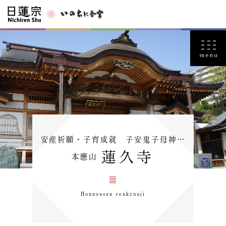
安産祈願・子育成就 子安鬼子母神…
蓮久寺
本應山
Honnousan renkyuuji