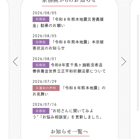
からの
2026/08/05
「令和８年熊本地震災害義援
宗務院
金」勧募のお願い
2026/08/05
「令和８年熊本地震」本宗被
宗務院
害状況のお知らせ
2026/08/01
令和8年度千鳥ヶ淵戦没者追
宗務院
善供養並世界立正平和祈願法要について
2026/07/29
「令和８年熊本地震」の
日蓮宗の声明
お見舞い
2026/07/16
”お坊さんに聞いてみよ
宗務院
う”「お悩み相談室」を更新しました。
お知らせ一覧へ