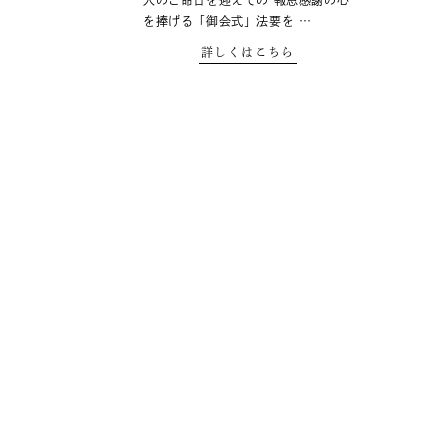
人のご命日を迎えての 報恩感謝の心
を捧げる「御会式」法要を …
詳しくはこちら