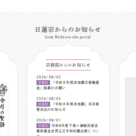
日蓮宗からのお知らせ
from Nichiren-shu portal
宗務院
お知らせ
からの
2026/08/05
「令和８年熊本地震災害義援
宗務院
金」勧募のお願い
2026/08/05
「令和８年熊本地震」本宗被
宗務院
害状況のお知らせ
2026/08/01
令和8年度千鳥ヶ淵戦没者追
宗務院
善供養並世界立正平和祈願法要につい