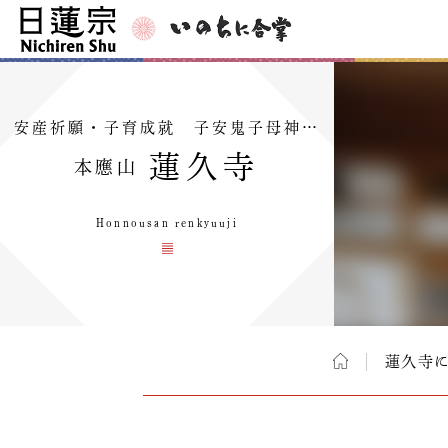
安産祈願・子育成就 子安鬼子母神…
蓮久寺
本應山
Honnousan renkyuuji
蓮久寺