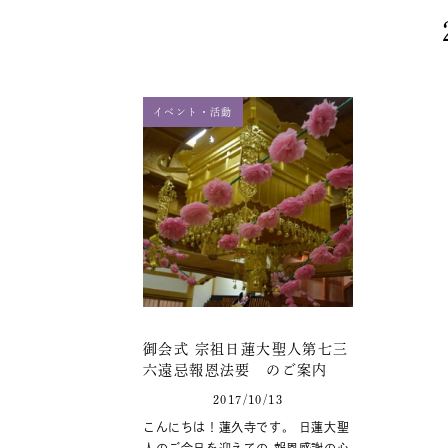
イベント・活動
御会式 宗祖日蓮大聖人第七三
六遠忌報恩法要 のご案内
2017/10/13
こんにちは！蓮久寺です。 日蓮大聖