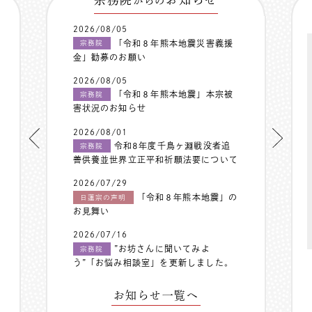
からの
2026/08/05
「令和８年熊本地震災害義援
宗務院
金」勧募のお願い
2026/08/05
「令和８年熊本地震」本宗被
宗務院
害状況のお知らせ
2026/08/01
令和8年度千鳥ヶ淵戦没者追
宗務院
善供養並世界立正平和祈願法要について
2026/07/29
「令和８年熊本地震」の
日蓮宗の声明
お見舞い
2026/07/16
”お坊さんに聞いてみよ
宗務院
う”「お悩み相談室」を更新しました。
お知らせ一覧へ