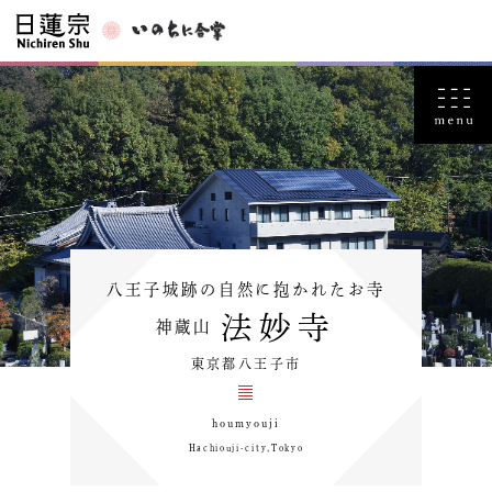
八王子城跡の自然に抱かれたお寺
法妙寺
神蔵山
東京都八王子市
houmyouji
Hachiouji-city,Tokyo