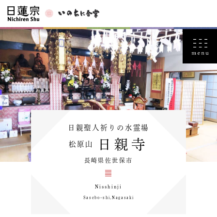
日親聖人祈りの水霊場
日親寺
松原山
長崎県佐世保市
Nisshinji
Saseboｰshi,Nagasaki