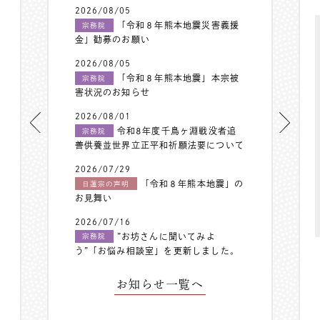
2026/08/05
「令和８年熊本地震災害義援
宗務院
金」勧募のお願い
2026/08/05
「令和８年熊本地震」本宗被
宗務院
害状況のお知らせ
2026/08/01
令和8年度千鳥ヶ淵戦没者追
宗務院
善供養並世界立正平和祈願法要について
2026/07/29
「令和８年熊本地震」の
日蓮宗の声明
お見舞い
2026/07/16
”お坊さんに聞いてみよ
宗務院
う”「お悩み相談室」を更新しました。
お知らせ一覧へ