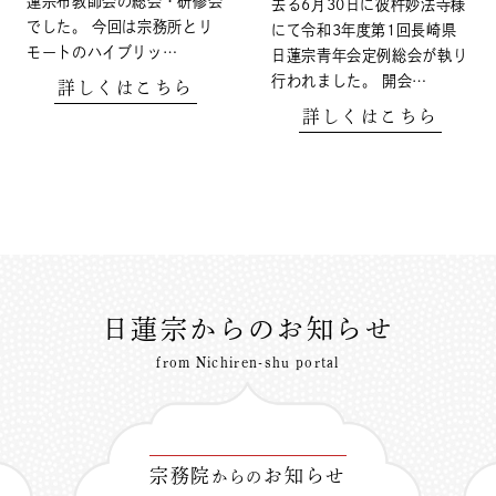
蓮宗布教師会の総会・研修会
去る6月30日に彼杵妙法寺様
でした。 今回は宗務所とリ
にて令和3年度第1回長崎県
モートのハイブリッ…
日蓮宗青年会定例総会が執り
行われました。 開会…
詳しくはこちら
詳しくはこちら
日蓮宗からのお知らせ
from Nichiren-shu portal
宗務院
お知らせ
からの