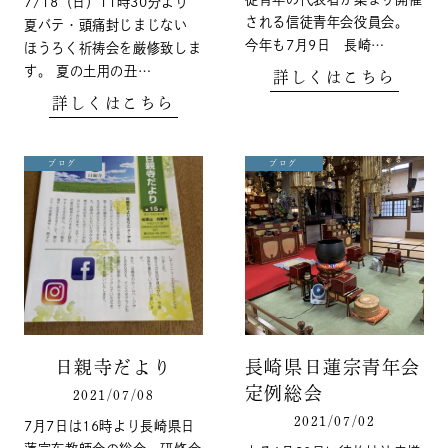
7/18（日）11時30分より
される信徒青年会役員会。
夏バテ・頭痛封じまじない
今年も7月9日 長崎…
ほうろく祈祷会を厳修致しま
す。 夏の土用の丑…
詳しくはこちら
詳しくはこちら
ブログ
ブログ
日親寺だより
長崎県日蓮宗青年会
定例総会
2021/07/08
2021/07/02
7月7日は16時より長崎県日