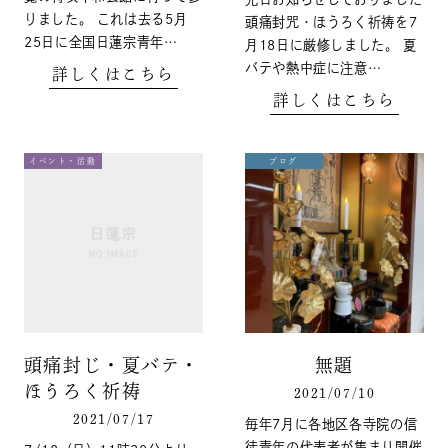
りました。 これは去る5月
頭痛封咒・ほうろく祈祷を7
25日に全国日蓮宗青年…
月18日に厳修しました。 夏
バテや熱中症に注意…
詳しくはこちら
詳しくはこちら
イベント・活動
ブログ
頭痛封じ・夏バテ・
無題
ほうろく祈祷
2021/07/10
2021/07/17
毎年7月に各地区各寺院の信
徒青年の代表者が集まり開催