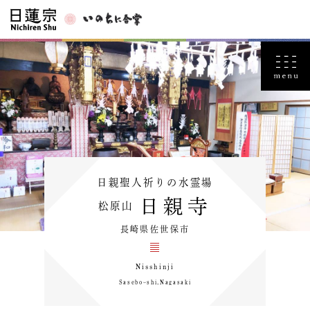
日親聖人祈りの水霊場
日親寺
松原山
長崎県佐世保市
Nisshinji
Saseboｰshi,Nagasaki