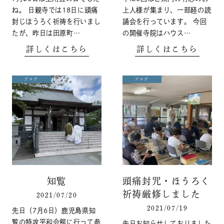
ね。 日親寺では18日に頭痛
上人様が集まり、一部経の読
封じほうろく祈祷を行いまし
誦会を行っています。 今回
たが、昨日は田原町…
の開催寺院はハウス…
詳しくはこちら
詳しくはこちら
ブログ
ブログ
知覧
頭痛封咒・ほうろく
祈祷厳修しました
2021/07/20
2021/07/19
先日（7月6日）鹿児島県知
覧の特攻平和会館に行って参
先日お知らせしておりました