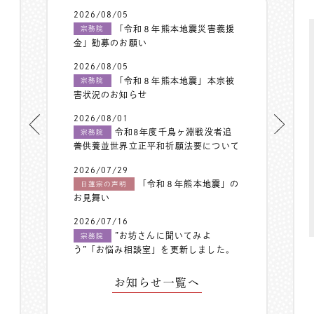
2026/08/05
「令和８年熊本地震災害義援
宗務院
金」勧募のお願い
2026/08/05
「令和８年熊本地震」本宗被
宗務院
害状況のお知らせ
2026/08/01
令和8年度千鳥ヶ淵戦没者追
宗務院
善供養並世界立正平和祈願法要について
2026/07/29
「令和８年熊本地震」の
日蓮宗の声明
お見舞い
2026/07/16
”お坊さんに聞いてみよ
宗務院
う”「お悩み相談室」を更新しました。
お知らせ一覧へ