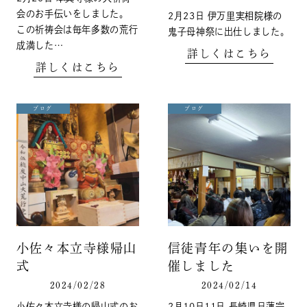
会のお手伝いをしました。
2月23日 伊万里実相院様の
この祈祷会は毎年多数の荒行
鬼子母神祭に出仕しました。
成満した…
詳しくはこちら
詳しくはこちら
ブログ
ブログ
小佐々本立寺様帰山
信徒青年の集いを開
式
催しました
2024/02/28
2024/02/14
小佐々本立寺様の帰山式のお
2月10日11日 長崎県日蓮宗