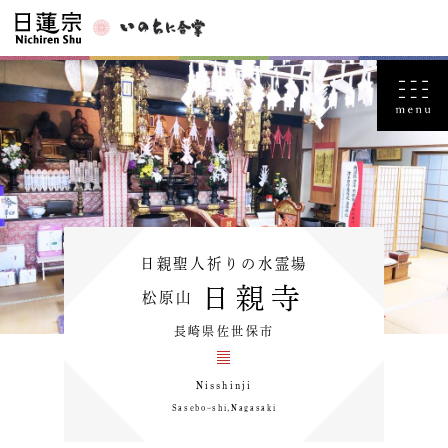
日親聖人祈りの水霊場
日親寺
松原山
長崎県佐世保市
Nisshinji
Saseboｰshi,Nagasaki