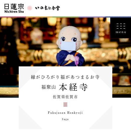
縁がひろがり福があつまるお寺
本経寺
福聚山
佐賀県佐賀市
Fukujusan Honkyoji
Saga