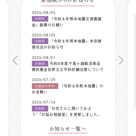
からの
2026/08/05
「令和８年熊本地震災害義援
宗務院
金」勧募のお願い
2026/08/05
「令和８年熊本地震」本宗被
宗務院
害状況のお知らせ
2026/08/01
令和8年度千鳥ヶ淵戦没者追
宗務院
善供養並世界立正平和祈願法要について
2026/07/29
「令和８年熊本地震」の
日蓮宗の声明
お見舞い
2026/07/16
”お坊さんに聞いてみよ
宗務院
う”「お悩み相談室」を更新しました。
お知らせ一覧へ