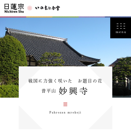
戦国に力強く咲いた お題目の花
妙興寺
普平山
Fuhyozan myokoji