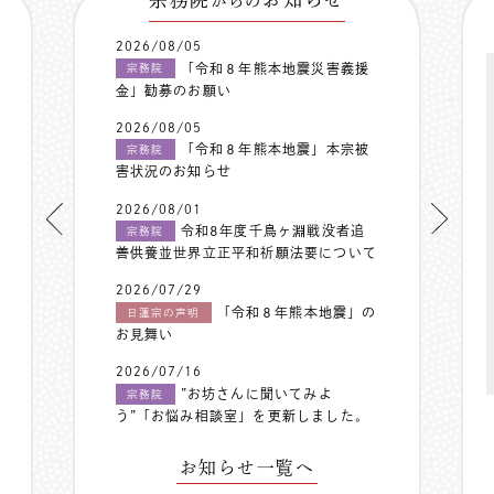
からの
2026/08/05
「令和８年熊本地震災害義援
宗務院
金」勧募のお願い
2026/08/05
「令和８年熊本地震」本宗被
宗務院
害状況のお知らせ
2026/08/01
令和8年度千鳥ヶ淵戦没者追
宗務院
善供養並世界立正平和祈願法要について
2026/07/29
「令和８年熊本地震」の
日蓮宗の声明
お見舞い
2026/07/16
”お坊さんに聞いてみよ
宗務院
う”「お悩み相談室」を更新しました。
お知らせ一覧へ