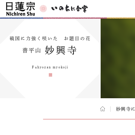
戦国に力強く咲いた お題目の花
妙興寺
普平山
Fuhyozan myokoji
妙興寺