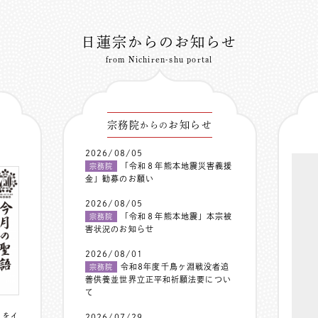
日蓮宗からのお知らせ
from Nichiren-shu portal
宗務院
お知らせ
からの
2026/08/05
「令和８年熊本地震災害義援
宗務院
金」勧募のお願い
2026/08/05
「令和８年熊本地震」本宗被
宗務院
害状況のお知らせ
2026/08/01
令和8年度千鳥ヶ淵戦没者追
宗務院
善供養並世界立正平和祈願法要につい
て
〟をイ
2026/07/29