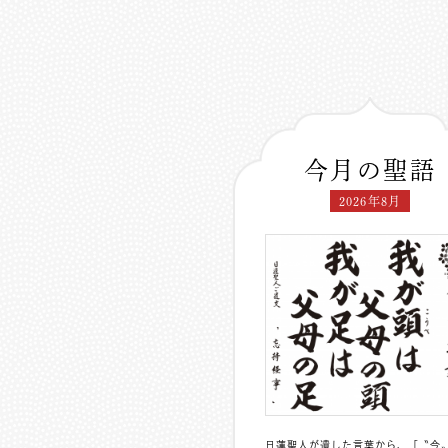
今月の聖語
2026年8月
日蓮聖人が遺した言葉から、「〝今