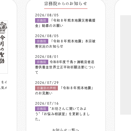
宗務院
お知らせ
からの
2026/08/05
「令和８年熊本地震災害義援
宗務院
金」勧募のお願い
2026/08/05
「令和８年熊本地震」本宗被
宗務院
害状況のお知らせ
2026/08/01
令和8年度千鳥ヶ淵戦没者追
宗務院
善供養並世界立正平和祈願法要につい
て
〟をイ
2026/07/29
人気メ
「令和８年熊本地震」
日蓮宗の声明
のお見舞い
2026/07/16
”お坊さんに聞いてみよ
宗務院
う”「お悩み相談室」を更新しまし
た。
お知らせ一覧へ