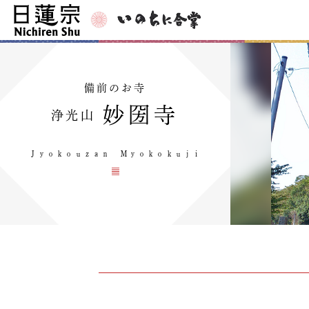
備前のお寺
妙圀寺
浄光山
Ｊｙｏｋｏｕｚａｎ Ｍｙｏｋｏｋｕｊｉ