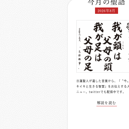
今月の聖語
2026年8月
日蓮聖人が遺した言葉から、「〝今
キイキと生きる智慧」をお伝えする
ニュー。
twitterでも配信中
です。
解説を読む