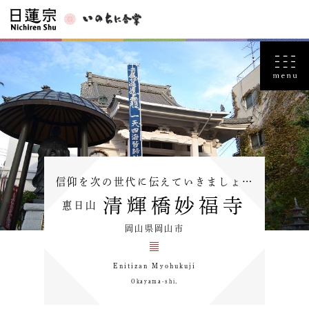
信仰を次の世代に伝えていきましょ…
清輝橋妙福寺
惠日山
岡山県岡山市
Enitizan Myohukuji
Okayama-shi,