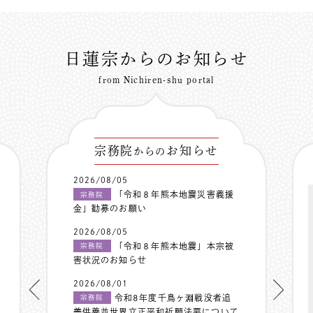
日蓮宗からのお知らせ
from Nichiren-shu portal
宗務院
お知らせ
からの
2026/08/05
「令和８年熊本地震災害義援
宗務院
金」勧募のお願い
2026/08/05
「令和８年熊本地震」本宗被
宗務院
害状況のお知らせ
2026/08/01
令和8年度千鳥ヶ淵戦没者追
宗務院
善供養並世界立正平和祈願法要について