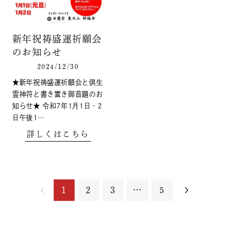
新年祝祷盛運祈願会
のお知らせ
2024/12/30
★新年祝祷盛運祈願会と倶生
霊神符と書き置き御首題のお
知らせ★ 令和7年1月1日・2
日午後1…
詳しくはこちら
1
2
3
…
5