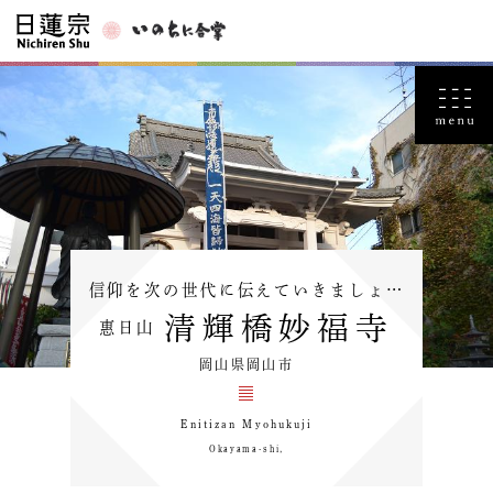
信仰を次の世代に伝えていきましょ…
清輝橋妙福寺
惠日山
岡山県岡山市
Enitizan Myohukuji
Okayama-shi,