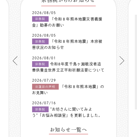
からの
2026/08/05
「令和８年熊本地震災害義援
宗務院
金」勧募のお願い
2026/08/05
「令和８年熊本地震」本宗被
宗務院
害状況のお知らせ
2026/08/01
令和8年度千鳥ヶ淵戦没者追
宗務院
善供養並世界立正平和祈願法要について
2026/07/29
「令和８年熊本地震」の
日蓮宗の声明
お見舞い
2026/07/16
”お坊さんに聞いてみよ
宗務院
う”「お悩み相談室」を更新しました。
お知らせ一覧へ