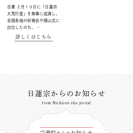
合掌 ２月１０日に「日蓮宗
大荒行堂」を無事に成満し、
全国各地の祈祷会や帰山式に
出仕したのち、 …
詳しくはこちら
日蓮宗からのお知らせ
from Nichiren-shu portal
宗務院
お知らせ