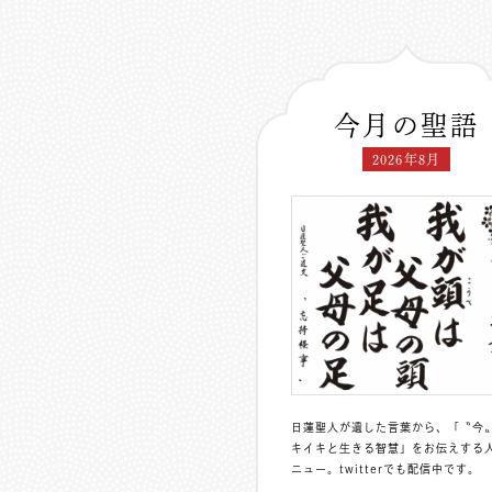
今月の聖語
2026年8月
日蓮聖人が遺した言葉から、「〝今
キイキと生きる智慧」をお伝えする
ニュー。
twitterでも配信中
です。