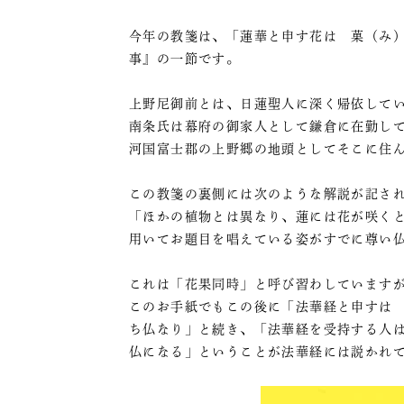
今年の教箋は、「蓮華と申す花は 菓（み
事』の一節です。
上野尼御前とは、日蓮聖人に深く帰依して
南条氏は幕府の御家人として鎌倉に在勤し
河国富士郡の上野郷の地頭としてそこに住
この教箋の裏側には次のような解説が記さ
「ほかの植物とは異なり、蓮には花が咲く
用いてお題目を唱えている姿がすでに尊い
これは「花果同時」と呼び習わしています
このお手紙でもこの後に「法華経と申すは
ち仏なり」と続き、「法華経を受持する人
仏になる」ということが法華経には説かれ