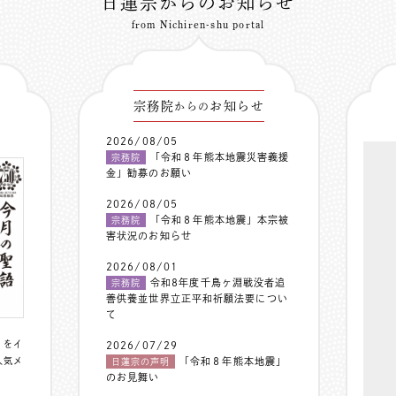
日蓮宗からのお知らせ
from Nichiren-shu portal
宗務院
お知らせ
からの
2026/08/05
「令和８年熊本地震災害義援
宗務院
金」勧募のお願い
2026/08/05
「令和８年熊本地震」本宗被
宗務院
害状況のお知らせ
2026/08/01
令和8年度千鳥ヶ淵戦没者追
宗務院
善供養並世界立正平和祈願法要につい
て
〟をイ
2026/07/29
人気メ
「令和８年熊本地震」
日蓮宗の声明
のお見舞い