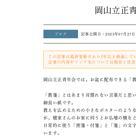
岡山立正
ブログ
記事公開日：
2023年07月27日
この記事は最終更新日から1年以上経過して
記事の内容やリンク先については現在と状況
岡山立正青年会では、お盆に配布できる「
「教箋」とはあまり耳慣れない言葉だと思
細長い紙です。
教えを広めるための小さなポスターのよう
が、檀家さんのお家に伺うとお仏壇の横な
日常的に使う「便箋・付箋」と「箋」の文
います。