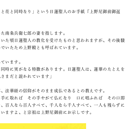
）と花と同時なり」という日蓮聖人のお手紙『上野尼御前御返
いた南条兵衛七郎の妻を指します。
ていた頃日蓮聖人の教化を受けたものと思われますが、その後駿
んでいたため上野殿とも呼ばれています。
れています。
と同時に実がなる特徴があります。日蓮聖人は、蓮華のたとえを
仏さまだと説かれています」
が、法華経の信仰がそのまま成仏であるとの教えです。
 手に取れば その手やがて仏になり 口に唱ふれば その口即
は、百人なら百人すべて、千人なら千人すべて、一人も残らずに
ていますよ、と宗祖は上野尼御前にお示しです。