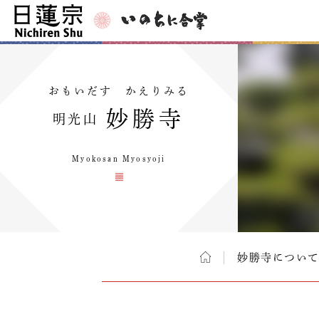
おもいだす かえりみる
妙勝寺
明光山
Myokosan Myosyoji
妙勝寺につい