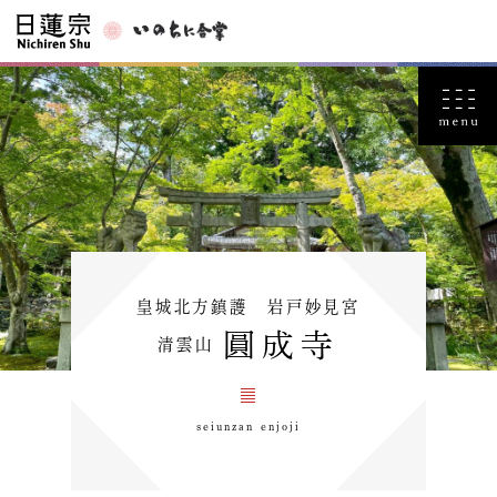
皇城北方鎮護 岩戸妙見宮
圓成寺
清雲山
seiunzan enjoji