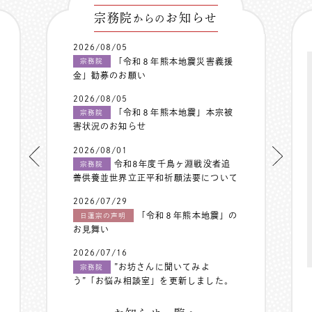
宗務院
お知らせ
からの
2026/08/05
「令和８年熊本地震災害義援
宗務院
金」勧募のお願い
2026/08/05
「令和８年熊本地震」本宗被
宗務院
害状況のお知らせ
2026/08/01
令和8年度千鳥ヶ淵戦没者追
宗務院
善供養並世界立正平和祈願法要について
2026/07/29
「令和８年熊本地震」の
日蓮宗の声明
お見舞い
2026/07/16
”お坊さんに聞いてみよ
宗務院
う”「お悩み相談室」を更新しました。