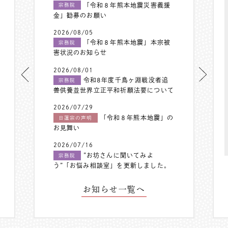
「令和８年熊本地震災害義援
宗務院
金」勧募のお願い
2026/08/05
「令和８年熊本地震」本宗被
宗務院
害状況のお知らせ
2026/08/01
令和8年度千鳥ヶ淵戦没者追
宗務院
善供養並世界立正平和祈願法要について
2026/07/29
「令和８年熊本地震」の
日蓮宗の声明
お見舞い
2026/07/16
”お坊さんに聞いてみよ
宗務院
う”「お悩み相談室」を更新しました。
お知らせ一覧へ