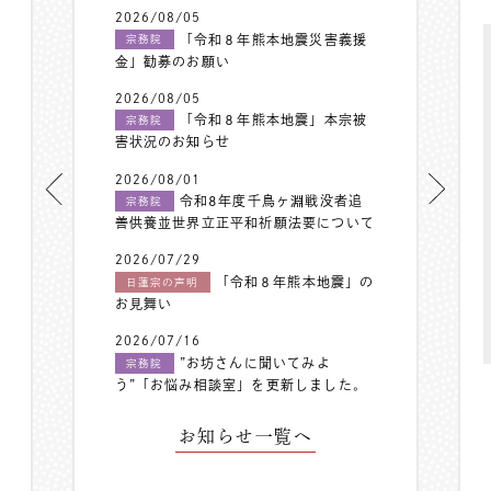
2026/08/05
「令和８年熊本地震災害義援
宗務院
金」勧募のお願い
2026/08/05
「令和８年熊本地震」本宗被
宗務院
害状況のお知らせ
2026/08/01
令和8年度千鳥ヶ淵戦没者追
宗務院
善供養並世界立正平和祈願法要について
2026/07/29
「令和８年熊本地震」の
日蓮宗の声明
お見舞い
2026/07/16
”お坊さんに聞いてみよ
宗務院
う”「お悩み相談室」を更新しました。
お知らせ一覧へ