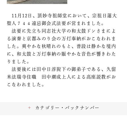
11月12日、頂妙寺祖師堂において、宗祖日蓮大
聖人７４４遠忌御会式法要が営まれました。
法要に先立ち同志社大学の和太鼓ドンさまによ
る演奏と京都みのり会の万灯奉納がおこなわれま
した。爽やかな秋晴れのもと、普段は静かな境内
に、和太鼓と万灯奉納の賑やかな音色が響きわた
りました。
法要後には田中日淳猊下の御弟子である、久留
米法瑞寺住職 田中潮成上人による高座説教がお
こなわれました。
カテゴリー・バックナンバー