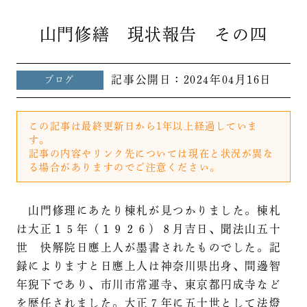
山門修繕 現状報告 その四
記事公開日：
2024年04月16日
ブログ
この記事は最終更新日から1年以上経過していま
す。
記事の内容やリンク先については現在と状況が異な
る場合がありますのでご注意ください。
山門修理にあたり棟札が見つかりました。棟札
は大正１５年（１９２６）８月吉日、聞法山五十
世 快解院日應上人が墨書されたものでした。記
録によりますと日應上人は神奈川県出身、間邊智
年猊下であり、市川市常運寺、東京都円成寺など
を歴任されました。大正７年に五十世として法燈