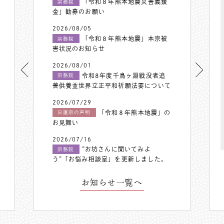
「令和８年熊本地震災害義援
宗務院
金」勧募のお願い
2026/08/05
「令和８年熊本地震」本宗被
宗務院
害状況のお知らせ
2026/08/01
令和8年度千鳥ヶ淵戦没者追
宗務院
善供養並世界立正平和祈願法要について
2026/07/29
「令和８年熊本地震」の
日蓮宗の声明
お見舞い
2026/07/16
”お坊さんに聞いてみよ
宗務院
う”「お悩み相談室」を更新しました。
お知らせ一覧へ