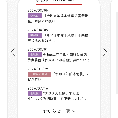
2026/08/05
「令和８年熊本地震災害義援
宗務院
金」勧募のお願い
2026/08/05
「令和８年熊本地震」本宗被
宗務院
害状況のお知らせ
2026/08/01
令和8年度千鳥ヶ淵戦没者追
宗務院
善供養並世界立正平和祈願法要について
2026/07/29
「令和８年熊本地震」の
日蓮宗の声明
お見舞い
2026/07/16
”お坊さんに聞いてみよ
宗務院
う”「お悩み相談室」を更新しました。
お知らせ一覧へ