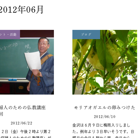
2012年06月
ント・活動
ブログ
婦人のための仏教講座
モリアオガエルの卵みつけた
回
2012/06/10
2012/06/22
金沢は６月９日に梅雨入りしまし
２２日（金）午後２時より第２
た。例年より３日早いそうです。日