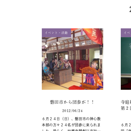
イベント・活動
イベ
磐田市から団参が！！
寺庭
第２
2012/06/24
６月２４日（日）、磐田市の神心教
本部の方々２４名が団参に来られま
６月