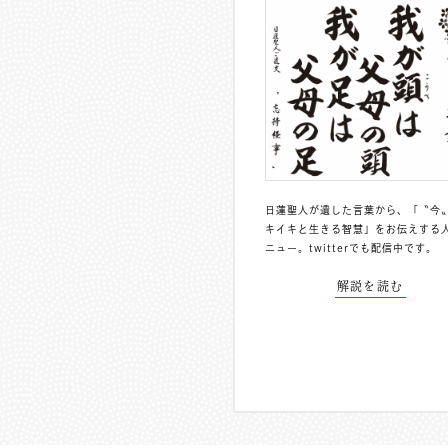
日蓮聖人が遺した言葉から、「〝今
キイキと生きる智慧」をお伝えする
ニュー。
twitterでも配信中
です。
解説を読む