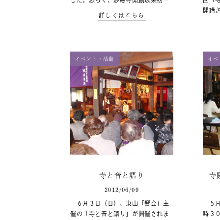
した。恐らく、妙應寺開創以来初…
回「
開講
詳しくはこちら
イベント・活動
イベ
寺と音と語り
寺
2012/06/09
６月３日（日）、東山「響会」主
５月
催の「寺と音と語り」が開催されま
時３