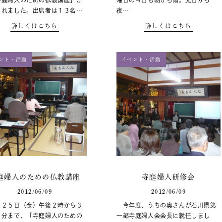
寺庭婦人のための仏教講座」が
曜日の今日も朝から雨。先日から
されました。出席者は１３名…
夜…
詳しくはこちら
詳しくはこちら
ント・活動
イベント・活動
庭婦人のための仏教講座
寺庭婦人研修会
2012/06/09
2012/06/09
２５日（金）午後２時から３
今年度、うちの奥さんが石川県第
０分まで、「寺庭婦人のための
一部寺庭婦人会会長に就任しまし