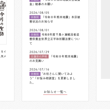
金」勧募のお願い
2026/08/05
「令和８年熊本地震」本宗被
宗務院
害状況のお知らせ
2026/08/01
令和8年度千鳥ヶ淵戦没者追
宗務院
善供養並世界立正平和祈願法要につい
て
〟をイ
2026/07/29
人気メ
「令和８年熊本地震」
日蓮宗の声明
のお見舞い
2026/07/16
”お坊さんに聞いてみよ
宗務院
う”「お悩み相談室」を更新しまし
た。
お知らせ一覧へ