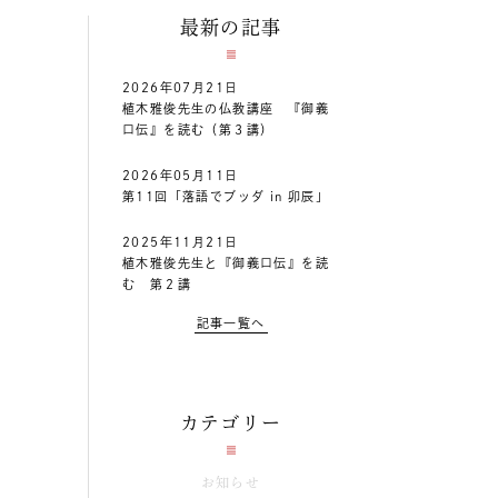
最新の記事
2026年07月21日
植木雅俊先生の仏教講座 『御義
口伝』を読む（第３講）
2026年05月11日
第11回「落語でブッダ in 卯辰」
2025年11月21日
植木雅俊先生と『御義口伝』を読
む 第２講
記事一覧へ
カテゴリー
お知らせ